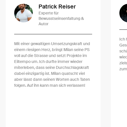
Patrick Reiser
Experte für
Bewusstseinsenfaltung &
Autor
Ich 
Mit einer gewaltigen Umsetzungskraft und
Ges
einem riesigen Herz, bringt Milan seine PS
schä
voll auf die Strasse und setzt Projekte im
wied
Eiltempo um. Ich durfte immer wieder
ziel
miterleben, dass seine Durchschlagskraft
zum 
dabei einzigartig ist. Milan quatscht viel
aber lässt dann seinen Worten auch Taten
folgen. Auf ihn kann man sich verlassen!