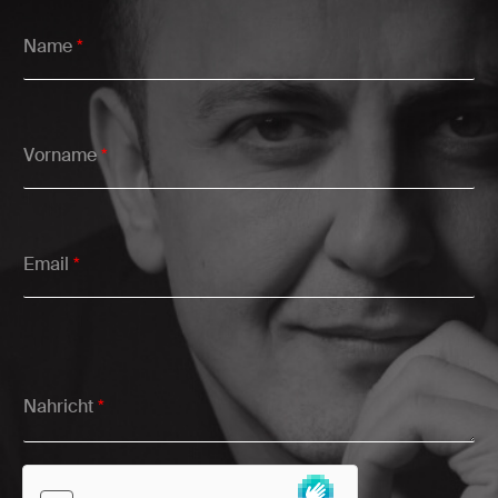
Name
*
Vorname
*
Email
*
Nahricht
*